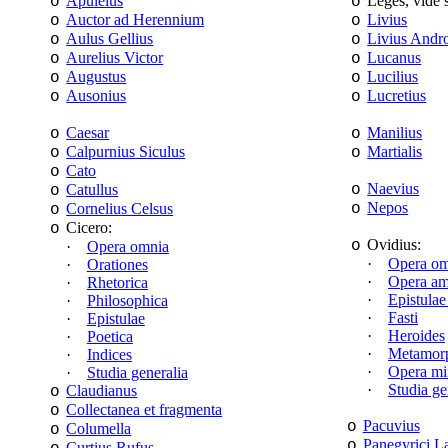
Apuleius
Leges, vide 
o
o
Auctor ad Herennium
Livius
o
o
Aulus Gellius
Livius Andr
o
o
Aurelius Victor
Lucanus
o
o
Augustus
Lucilius
o
o
Ausonius
Lucretius
o
o
Caesar
Manilius
o
o
Calpurnius Siculus
Martialis
o
o
Cato
o
Naevius
Catullus
o
o
Nepos
Cornelius Celsus
o
o
Cicero:
o
Ovidius:
o
·
Opera omnia
·
Opera om
·
Orationes
·
Opera am
·
Rhetorica
·
Epistulae
·
Philosophica
·
Fasti
·
Epistulae
·
Heroides
·
Poetica
·
Metamor
·
Indices
·
Opera mi
·
Studia generalia
·
Studia ge
Claudianus
o
Collectanea et fragmenta
o
Pacuvius
o
Columella
o
Panegyrici La
o
Curtius Rufus