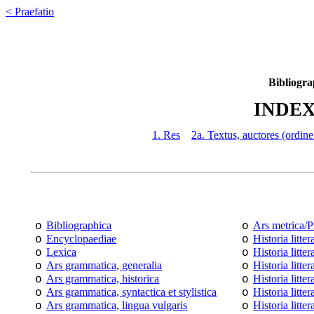
< Praefatio
Bibliogra
INDEX
1. Res
2a. Textus, auctores (ordin
Bibliographica
Ars metrica/P
o
o
Encyclopaediae
Historia litter
o
o
Lexica
Historia litter
o
o
Ars grammatica, generalia
Historia litter
o
o
Ars grammatica, historica
Historia litter
o
o
Ars grammatica, syntactica et stylistica
Historia litter
o
o
Ars grammatica, lingua vulgaris
Historia litter
o
o