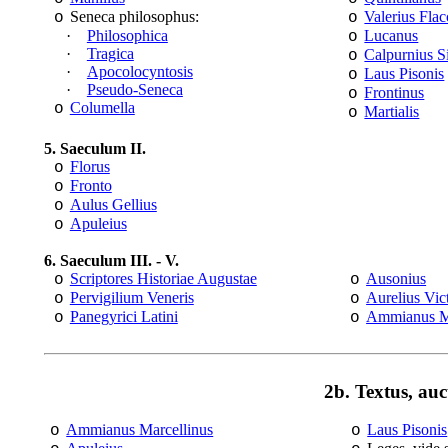
Seneca philosophus:
Valerius Fla
o
o
·
Philosophica
Lucanus
o
·
Tragica
Calpurnius S
o
·
Apocolocyntosis
Laus Pisonis
o
·
Pseudo-Seneca
Frontinus
o
Columella
o
Martialis
o
5. Saeculum II.
Florus
o
Fronto
o
Aulus Gellius
o
Apuleius
o
6. Saeculum III. - V.
Scriptores Historiae Augustae
Ausonius
o
o
Pervigilium Veneris
Aurelius Vic
o
o
Panegyrici Latini
Ammianus Ma
o
o
2b. Textus, auc
Ammianus Marcellinus
Laus Pisonis
o
o