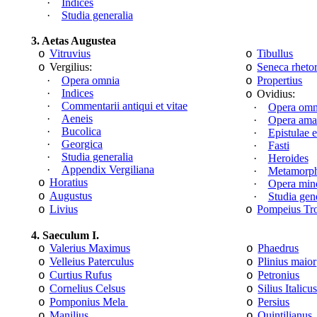
·
Indices
·
Studia generalia
3. Aetas Augustea
Vitruvius
Tibullus
o
o
Vergilius:
Seneca rheto
o
o
·
Opera omnia
Propertius
o
·
Indices
Ovidius:
o
·
Commentarii antiqui et vitae
·
Opera omn
·
Aeneis
·
Opera amat
·
Bucolica
·
Epistulae e
·
Georgica
·
Fasti
·
Studia generalia
·
Heroides
·
Appendix Vergiliana
·
Metamorph
Horatius
o
·
Opera min
Augustus
o
·
Studia gen
Livius
Pompeius Tro
o
o
4. Saeculum I.
Valerius Maximus
Phaedrus
o
o
Velleius Paterculus
Plinius maior
o
o
Curtius Rufus
Petronius
o
o
Cornelius Celsus
Silius Italicu
o
o
Pomponius Mela
Persius
o
o
Manilius
Quintilianus
o
o