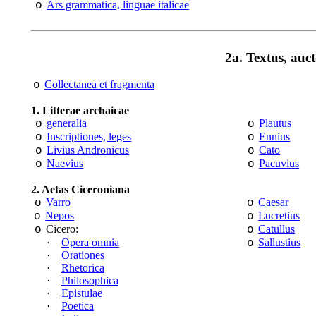
Ars grammatica, linguae italicae
o
2a. Textus, auct
Collectanea et fragmenta
o
1. Litterae archaicae
generalia
Plautus
o
o
Inscriptiones, leges
Ennius
o
o
Livius Andronicus
Cato
o
o
Naevius
Pacuvius
o
o
2. Aetas Ciceroniana
Varro
Caesar
o
o
Nepos
Lucretius
o
o
Cicero:
Catullus
o
o
·
Opera omnia
Sallustius
o
·
Orationes
·
Rhetorica
·
Philosophica
·
Epistulae
·
Poetica