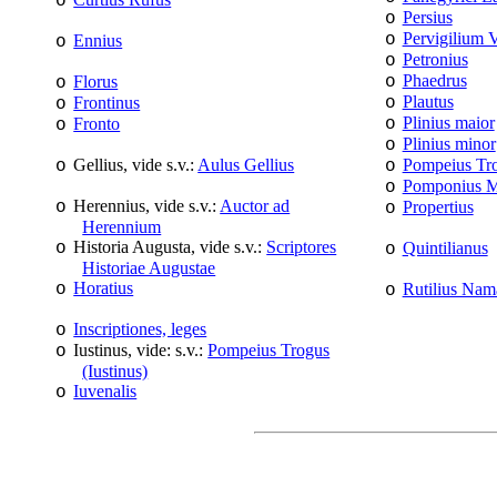
o
Persius
o
Pervigilium V
o
Ennius
o
Petronius
o
Phaedrus
Florus
o
o
Plautus
Frontinus
o
o
Plinius maior
Fronto
o
o
Plinius minor
o
Gellius, vide s.v.:
Aulus Gellius
Pompeius Tro
o
o
Pomponius 
o
Herennius, vide s.v.:
Auctor ad
o
Propertius
o
Herennium
Historia Augusta, vide s.v.:
Scriptores
o
Quintilianus
o
Historiae Augustae
Horatius
o
Rutilius Nam
o
Inscriptiones, leges
o
Iustinus, vide: s.v.:
Pompeius Trogus
o
(Iustinus)
Iuvenalis
o